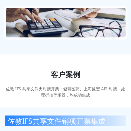
客户案例
佐敦 IFS 共享文件夹对接开票；健耕医药、上海豫宏 API 对接，处
理折扣等场景，均成功集成
佐敦IFS共享文件销项开票集成