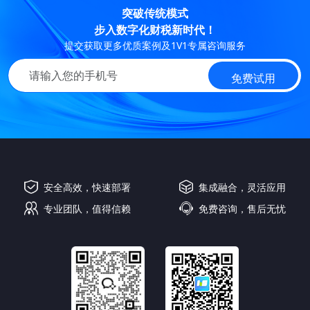
突破传统模式
步入数字化财税新时代！
提交获取更多优质案例及1V1专属咨询服务
免费试用
安全高效，快速部署
集成融合，灵活应用
专业团队，值得信赖
免费咨询，售后无忧