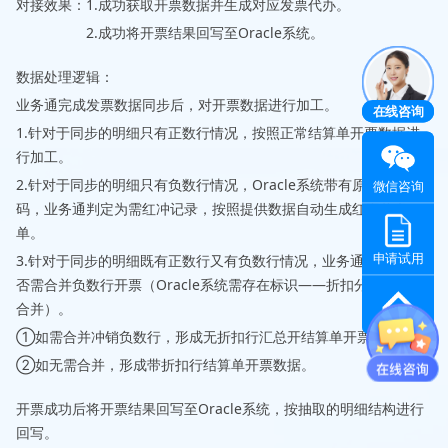
对接效果：
1.成功获取开票数据并生成对应发票代办。
2.成功将开票结果回写至Oracle系统。
数据处理逻辑：
业务通完成发票数据同步后，对开票数据进行加工。
在线咨询
在线咨询
1.针对于同步的明细只有正数行情况，按照正常结算单开票数据进
行加工。
2.针对于同步的明细只有负数行情况，Oracle系统带有原始发票号
微信咨询
微信咨询
码，业务通判定为需红冲记录，按照提供数据自动生成红字信息
单。
申请试用
申请试用
3.针对于同步的明细既有正数行又有负数行情况，业务通需判定是
否需合并负数行开票（Oracle系统需存在标识——折扣分摊、折扣
合并）。
①如需合并冲销负数行，形成无折扣行汇总开结算单开票数据。
②如无需合并，形成带折扣行结算单开票数据。
开票成功后将开票结果回写至Oracle系统，按抽取的明细结构进行
回写。