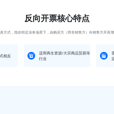
反向开
是一种特殊的发票开具方式，指在特定业务场景下，由
适用再生
传统“卖方开票”模式相反