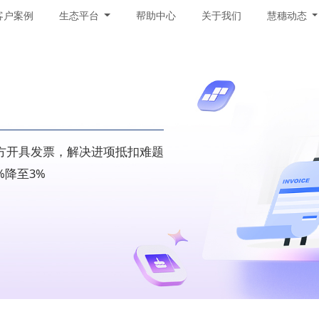
解决方案
客户案例
生态平台
帮助
开票
）向自然人销售方开具发票，解决进项抵扣难
理论税负从13%降至3%