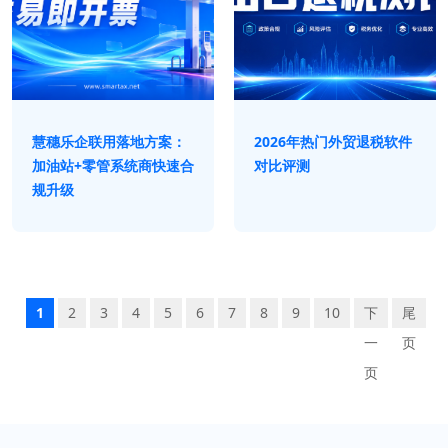
慧穗乐企联用落地方案：
2026年热门外贸退税软件
加油站+零管系统商快速合
对比评测
规升级
1
2
3
4
5
6
7
8
9
10
下
尾
一
页
页