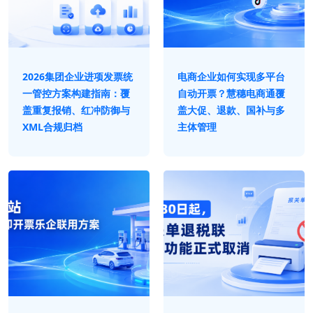
2026集团企业进项发票统
电商企业如何实现多平台
一管控方案构建指南：覆
自动开票？慧穗电商通覆
盖重复报销、红冲防御与
盖大促、退款、国补与多
XML合规归档
主体管理