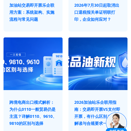
加油站交易即开票乐企联
2026年7月30日起取消出
用方案：系统架构、实施
口退税报关单证明联打
流程与常见问题
印，企业如何应对？
跨境电商出口模式解析：
2026加油站乐企联用指
为什么0110一般贸易仍是
南：交易即开票VS支付即
主流？详解0110、9610、
开票，有什么区别？政策
9810的区别与选择
解读与合规要求一次讲清